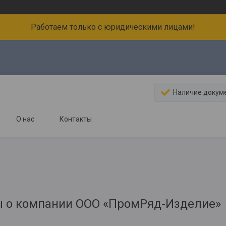
Работаем только с юридическими лицами!
Наличие докум
О нас
Контакты
 о компании ООО «ПромРяд-Изделие»