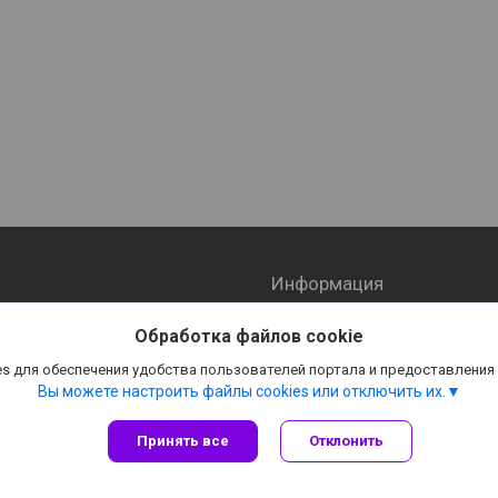
Информация
ы
О компании
Обработка файлов cookie
 доставка
Отзывы
s для обеспечения удобства пользователей портала и предоставления
Вы можете настроить файлы cookies или отключить их.
Принять все
Отклонить
Сайт создан на платформе Deal.by
Политика обработки файлов cookies
ООО «ПромРяд-Изделие» |
Пожаловаться на контент