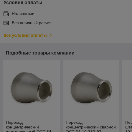
Условия оплаты
Наличными
Безналичный расчет
Все условия оплаты
Подобные товары компании
Переход
Переход
Пер
концентрический
концентрический сварной
шт
штампованный ОСТ 34-
ОСТ 34-10-753-97
10-