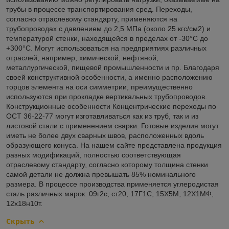
трубы в процессе транспортирования сред. Переходы,
согласно отраслевому стандарту, применяются на
трубопроводах с давлением до 2,5 МПа (около 25 кгс/см2) и
температурой стенки, находящейся в пределах от -30°С до
+300°С. Могут использоваться на предприятиях различных
отраслей, например, химической, нефтяной,
металлургической, пищевой промышленности и пр. Благодаря
своей конструктивной особенности, а именно расположению
торцов элемента на оси симметрии, преимущественно
используются при прокладке вертикальных трубопроводов.
Конструкционные особенности Концентрические переходы по
ОСТ 36-22-77 могут изготавливаться как из труб, так и из
листовой стали с применением сварки. Готовые изделия могут
иметь не более двух сварных швов, расположенных вдоль
образующего конуса. На нашем сайте представлена продукция
разных модификаций, полностью соответствующая
отраслевому стандарту, согласно которому толщина стенки
самой детали не должна превышать 85% номинального
размера. В процессе производства применяется углеродистая
сталь различных марок: 09г2с, ст20, 17Г1С, 15Х5М, 12Х1МФ,
12х18н10т.
Скрыть