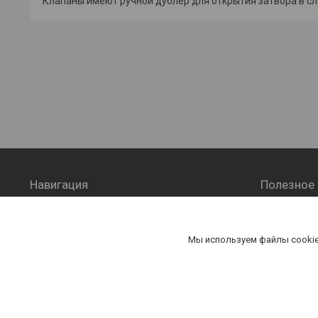
Клапаны имеют ручной дублер для открытия затвора в сл
Навигация
Полезное
Главная
Контакт
Каталог
Оплата и
Мы используем файлы cookie