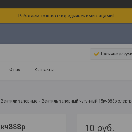
Работаем только с юридическими лицами!
Наличие докум
О нас
Контакты
Вентили запорные
Вентиль запорный чугунный 15кч888р элект
10
руб.
5кч888р