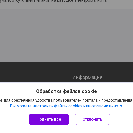
учаях отсутствия питания на катушке электромагнита.
Информация
ы
О компании
Обработка файлов cookie
 доставка
Отзывы
s для обеспечения удобства пользователей портала и предоставления
Вы можете настроить файлы cookies или отключить их.
Принять все
Отклонить
Сайт создан на платформе Deal.by
Политика обработки файлов cookies
ООО «ПромРяд-Изделие» |
Пожаловаться на контент