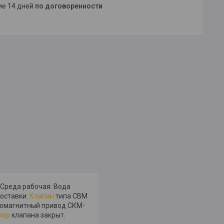
ние 14 дней
по договоренности
 Среда рабочая: Вода
поставки:
Клапан
типа СВМ
тромагнитный привод СКМ-
вор
клапана закрыт.